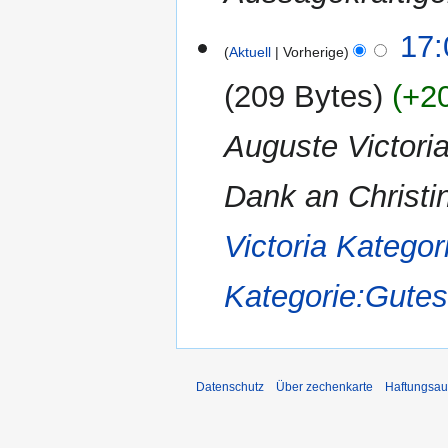
19.
17:
Aktuell
Vorherige
September
2014
209 Bytes
+2
Auguste Victoria
Dank an Christin
Victoria
Kategor
Kategorie:Gutes
Datenschutz
Über zechenkarte
Haftungsau