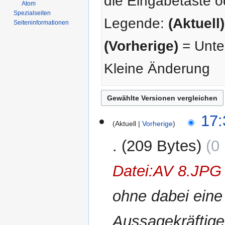
die Eingabetaste o
Atom
Spezialseiten
Legende:
(Aktuell)
Seiten­­informationen
(Vorherige)
= Unter
Kleine Änderung
4.
17:
Aktuell
Vorherige
Juni
2021
209 Bytes
0
Datei:AV 8.JPG
ohne dabei eine
Aussagekräftig