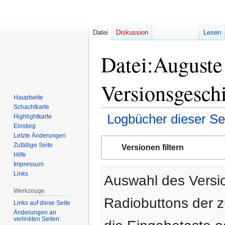
Datei
Diskussion
Lesen
Datei:Auguste
Versionsgesch
Hauptseite
Schachtkarte
Logbücher dieser Se
Highlightkarte
Einstieg
Letzte Änderungen
Zur
Zur
Zufällige Seite
Versionen filtern
Navigation
Suche
Hilfe
springen
springen
Impressum
Links
Auswahl des Versio
Werkzeuge
Radiobuttons der 
Links auf diese Seite
Änderungen an
verlinkten Seiten