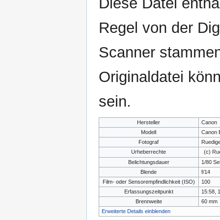
Diese Datei enthäl
Regel von der Di
Scanner stammen.
Originaldatei kön
sein.
Hersteller
Canon
Modell
Canon 
Fotograf
Ruedige
Urheberrechte
(c) Ru
Belichtungsdauer
1/80 Se
Blende
f/14
Film- oder Sensorempfindlichkeit (ISO)
100
Erfassungszeitpunkt
15:58, 
Brennweite
60 mm
Erweiterte Details einblenden