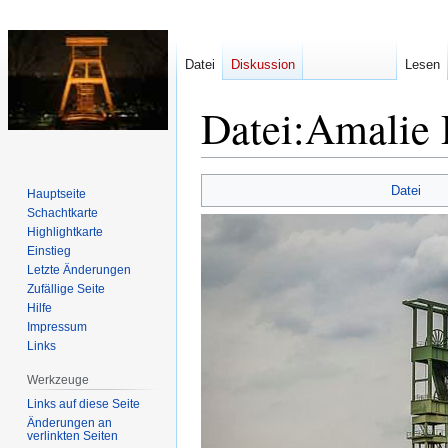
Datei
Diskussion
Lesen
Datei
:
Amalie
Zur
Zur
Datei
Hauptseite
Navigation
Suche
Schachtkarte
springen
springen
Highlightkarte
Einstieg
Letzte Änderungen
Zufällige Seite
Hilfe
Impressum
Links
Werkzeuge
Links auf diese Seite
Änderungen an
verlinkten Seiten