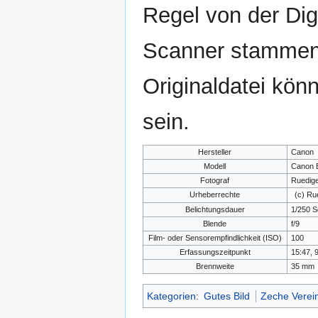
Regel von der Di
Scanner stammen.
Originaldatei kön
sein.
Hersteller
Canon
Modell
Canon 
Fotograf
Ruedige
Urheberrechte
(c) Ru
Belichtungsdauer
1/250 S
Blende
f/9
Film- oder Sensorempfindlichkeit (ISO)
100
Erfassungszeitpunkt
15:47, 
Brennweite
35 mm
Kategorien
:
Gutes Bild
Zeche Verei