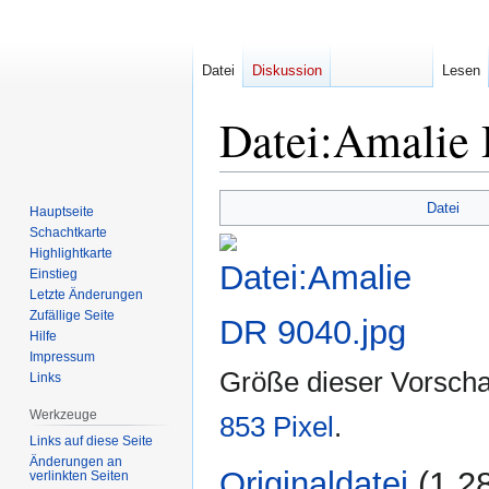
Datei
Diskussion
Lesen
Datei
:
Amalie 
Zur
Zur
Datei
Hauptseite
Navigation
Suche
Schachtkarte
springen
springen
Highlightkarte
Einstieg
Letzte Änderungen
Zufällige Seite
Hilfe
Impressum
Größe dieser Vorsch
Links
Werkzeuge
853 Pixel
.
Links auf diese Seite
Änderungen an
Originaldatei
‎
(1.2
verlinkten Seiten