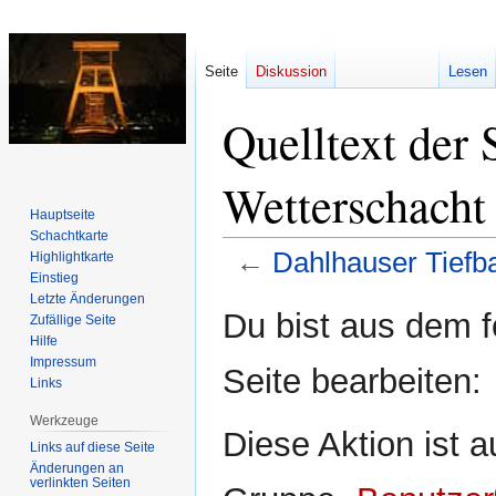
Seite
Diskussion
Lesen
Quelltext der 
Wetterschacht
Hauptseite
Schachtkarte
←
Dahlhauser Tiefb
Highlightkarte
Einstieg
Letzte Änderungen
Zur
Zur
Du bist aus dem f
Zufällige Seite
Navigation
Suche
Hilfe
springen
springen
Impressum
Seite bearbeiten:
Links
Werkzeuge
Diese Aktion ist a
Links auf diese Seite
Änderungen an
verlinkten Seiten